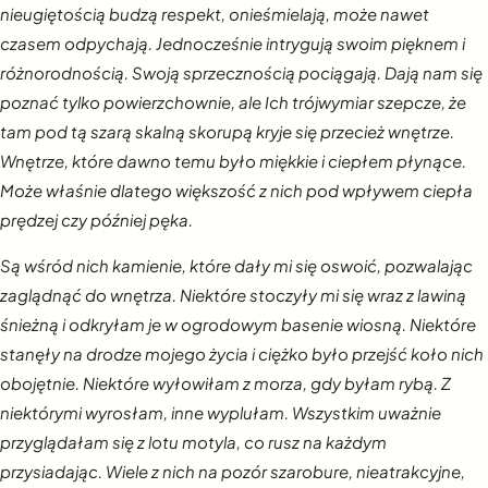
nieugiętością budzą respekt, onieśmielają, może nawet
czasem odpychają. Jednocześnie intrygują swoim pięknem i
różnorodnością. Swoją sprzecznością pociągają. Dają nam się
poznać tylko powierzchownie, ale Ich trójwymiar szepcze, że
tam pod tą szarą skalną skorupą kryje się przecież wnętrze.
Wnętrze, które dawno temu było miękkie i ciepłem płynące.
Może właśnie dlatego większość z nich pod wpływem ciepła
prędzej czy później pęka.
Są wśród nich kamienie, które dały mi się oswoić, pozwalając
zaglądnąć do wnętrza. Niektóre stoczyły mi się wraz z lawiną
śnieżną i odkryłam je w ogrodowym basenie wiosną. Niektóre
stanęły na drodze mojego życia i ciężko było
przejść koło nich
obojętnie. Niektóre wyłowiłam z morza, gdy byłam rybą. Z
niektórymi wyrosłam, inne wyplułam. Wszystkim uważnie
przyglądałam się z lotu motyla, co rusz na każdym
przysiadając. Wiele z nich na pozór szarobure, nieatrakcyjne,