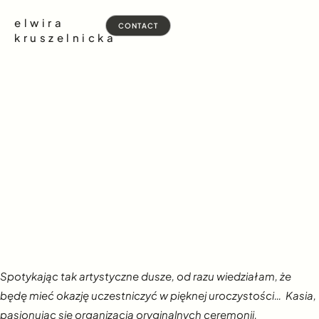
elwira
CONTACT
kruszelnicka
Spotykając tak artystyczne dusze, od razu wiedziałam, że
będę mieć okazję uczestniczyć w pięknej uroczystości… Kasia,
p
asjonując się organizacją oryginalnych ceremonii,